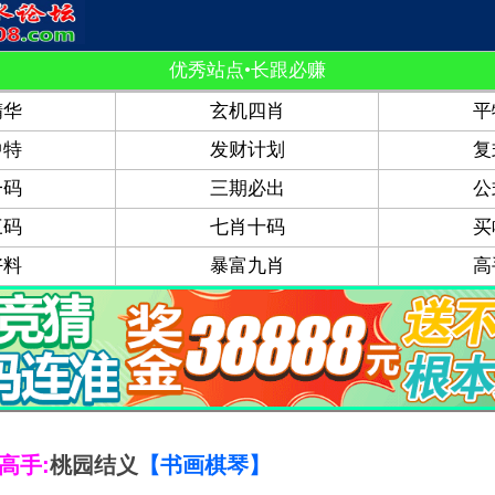
优秀站点•长跟必赚
精华
玄机四肖
平
中特
发财计划
复
一码
三期必出
公
三码
七肖十码
买
好料
暴富九肖
高
高手:
桃园结义
【
书画棋琴】