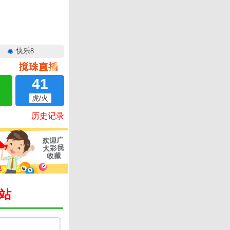
快乐8
站