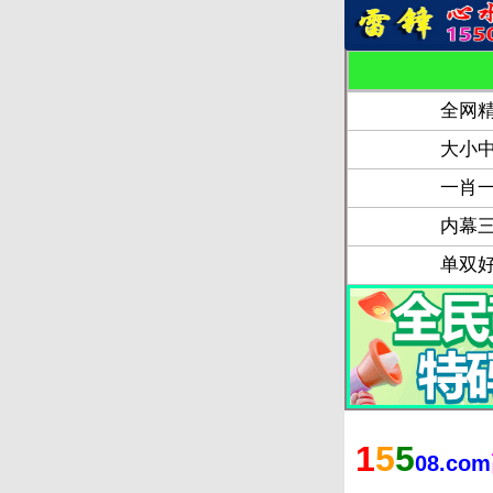
全网
大小
一肖
内幕
单双
1
5
5
08.com