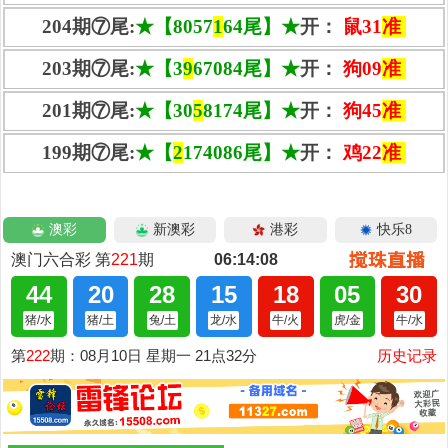
204期⑦尾:
★【8057
1
64
尾
】★
开：
鼠31
准
203期⑦尾:
★【3
9
67084
尾
】★
开：
狗09
准
201期⑦尾:
★【30
5
8174
尾
】★
开：
狗45
准
199期⑦尾:
★【
2
174086
尾
】★
开：
鸡22
准
澳彩
新澳彩
港彩
快乐8